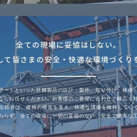
全ての現場に妥協はしない。
して皆さまの安全・快適な環境づくり
ポートといった鉄鋼製品の設計・製作、取り付け、
補修
ならお任せください。
お客様のご要望に合わせて幅広く
る鉄骨は、建物の構造を支え、
快適な環境を維持していく
わらず、全ての現場に一切の妥協のない、
安全で確実な